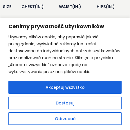
SIZE
CHEST(IN.)
WAIST(IN.)
HIPS(IN.)
Cenimy prywatność użytkowników
XS
34-36
27-29
34.5-36.5
Używamy plików cookie, aby poprawić jakość
S
36-38
29-31
36.5-38.5
przeglądania, wyświetlać reklamy lub treści
dostosowane do indywidualnych potrzeb użytkowników
M
38-40
31-33
38.5-40.5
oraz analizować ruch na stronie. Kliknięcie przycisku
„Akceptuj wszystkie” oznacza zgodę na
L
40-42
33-36
40.5-43.5
wykorzystywanie przez nas plików cookie.
XL
42-45
36-40
43.5-47.5
Akceptuj wszystko
XXL
45-48
40-44
47.5-51.5
Dostosuj
Odrzucać