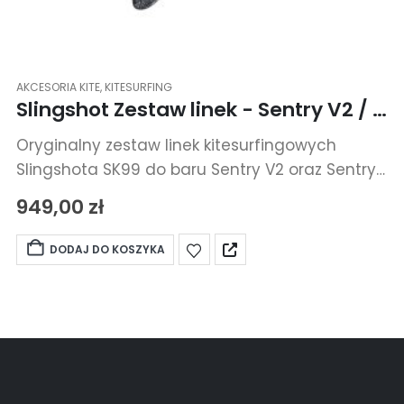
AKCESORIA KITE
,
KITESURFING
Slingshot Zestaw linek - Sentry V2 / Sentry V3 22m Flying Line Set
Oryginalny zestaw linek kitesurfingowych
Slingshota SK99 do baru Sentry V2 oraz Sentry
V3.
949,00
zł
DODAJ DO KOSZYKA