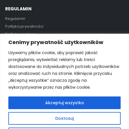
REGULAMIN
Regulamin
Polityka prywatności
Polityka cookies
Cenimy prywatność użytkowników
GODZINY OTWARCIA
Używamy plików cookie, aby poprawić jakość
Pon - Pią / 11:00 - 19:00
przeglądania, wyświetlać reklamy lub treści
dostosowane do indywidualnych potrzeb użytkowników
Kontakt
oraz analizować ruch na stronie. Kliknięcie przycisku
„Akceptuj wszystkie” oznacza zgodę na
wykorzystywanie przez nas plików cookie.
© 2025 Wszelkie prawa zastrzeżone Wyłączny importer na
Polskę: proSurf Paweł Giżowski
Akceptuj wszystko
Dostosuj