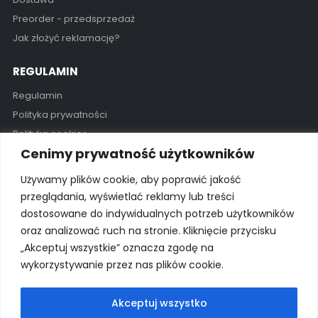
Preorder - przedsprzedaż
Jak złożyć reklamację?
REGULAMIN
Regulamin
Polityka prywatności
Polityka cookies
Cenimy prywatność użytkowników
GODZINY OTWARCIA
Używamy plików cookie, aby poprawić jakość
Pon - Pią / 11:00 - 19:00
przeglądania, wyświetlać reklamy lub treści
dostosowane do indywidualnych potrzeb użytkowników
Kontakt
oraz analizować ruch na stronie. Kliknięcie przycisku
„Akceptuj wszystkie” oznacza zgodę na
wykorzystywanie przez nas plików cookie.
© 2025 Wszelkie prawa zastrzeżone Wyłączny importer na
Polskę: proSurf Paweł Giżowski
Akceptuj wszystko