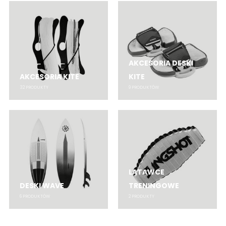
AKCESORIA DESKI
AKCESORIA KITE
KITE
32
PRODUKTY
9
PRODUKTÓW
LATAWCE
DESKI WAVE
TRENINGOWE
6
PRODUKTÓW
2
PRODUKTY