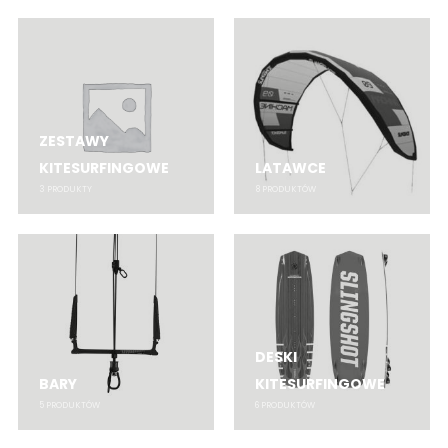
ZESTAWY
KITESURFINGOWE
LATAWCE
3
PRODUKTY
8
PRODUKTÓW
DESKI
BARY
KITESURFINGOWE
5
PRODUKTÓW
6
PRODUKTÓW