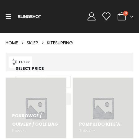
0
HOME
SKLEP
KITESURFING
FILTER
SELECT PRICE
-
FILTRUJ
POKROWCE /
QUIVERY / GOLF BAG
POMPKI DO KITE'A
1
PRODUKT
3
PRODUKTY