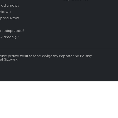
e od umowy
inkowe
 produktów
przedsprzedaż
reklamację?
lkie prawa zastrzeżone Wyłączny importer na Polskę:
eł Giżowski