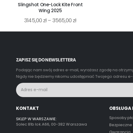
Slingshot One-Lock Kite Front
Wing 2025
3145,00
zł
–
3565,00
zł
ZAPISZ SIĘ DO NEWSLETTERA
Podając nam swój adres e-mail, wyrażasz zgodę na otrzymy
Nigdy nie będziemy nikomu udostępniać Twojego adresu e-m
KONTAKT
OBSŁUGA 
Sposoby pła
SKLEP W WARSZAWIE:
Solec 81b lok.A66, 00-382 Warszawa
Bezpieczne
Gwarancja