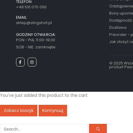
TELEFON:
Odstąpieni
+48 510 070 090
Bony upom
EMAIL:
Dostępność
sklep@slingshot.pl
Dostawa
GODZINY OTWARCIA:
Preorder - 
PON - PIĄ: 11:00-19:00
Jak złożyć 
SOB - NIE: zamknięte
© 2025 Wsze
proSurf Paw
You've just added this product to the cart:
Zobacz koszyk
Kontynuuj