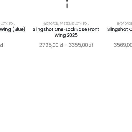
LOTKI FOIL
HYDROFOIL
,
PRZEDNIE LOTKI FOIL
HYDROFOI
 Wing (Blue)
Slingshot One-Lock Ease Front
Slingshot 
Wing 2025
zł
2725,00
zł
–
3355,00
zł
3569,0