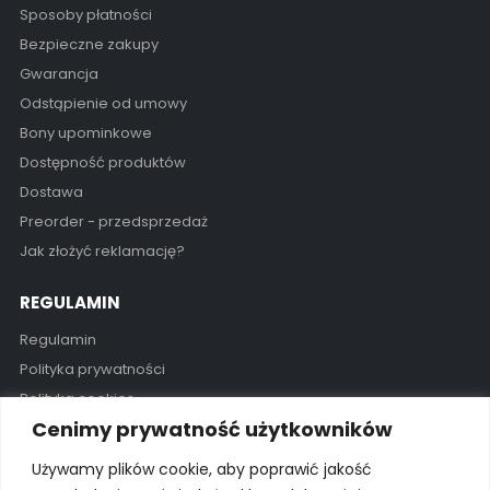
Sposoby płatności
Bezpieczne zakupy
Gwarancja
Odstąpienie od umowy
Bony upominkowe
Dostępność produktów
Dostawa
Preorder - przedsprzedaż
Jak złożyć reklamację?
REGULAMIN
Regulamin
Polityka prywatności
Polityka cookies
Cenimy prywatność użytkowników
GODZINY OTWARCIA
Używamy plików cookie, aby poprawić jakość
Pon - Pią / 11:00 - 19:00