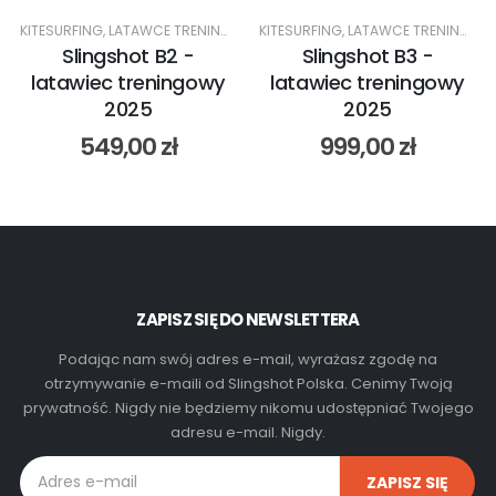
KITESURFING
,
LATAWCE TRENINGOWE
KITESURFING
,
LATAWCE TRENINGOWE
Slingshot B2 -
Slingshot B3 -
latawiec treningowy
latawiec treningowy
2025
2025
549,00
zł
999,00
zł
ZAPISZ SIĘ DO NEWSLETTERA
Podając nam swój adres e-mail, wyrażasz zgodę na
otrzymywanie e-maili od Slingshot Polska. Cenimy Twoją
prywatność. Nigdy nie będziemy nikomu udostępniać Twojego
adresu e-mail. Nigdy.