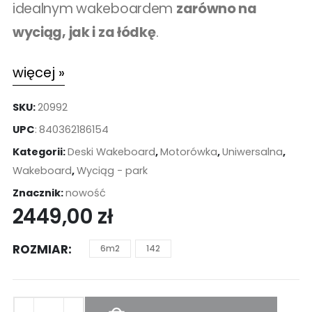
idealnym wakeboardem
zarówno na
wyciąg, jak i za łódkę
.
więcej »
SKU:
20992
UPC
:
840362186154
Kategorii:
Deski Wakeboard
,
Motorówka
,
Uniwersalna
,
Wakeboard
,
Wyciąg - park
Znacznik:
nowość
2449,00
zł
ROZMIAR
6m2
142