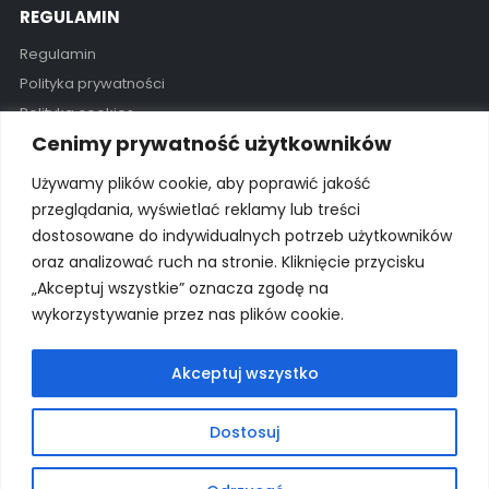
REGULAMIN
Regulamin
Polityka prywatności
Polityka cookies
Cenimy prywatność użytkowników
GODZINY OTWARCIA
Używamy plików cookie, aby poprawić jakość
Pon - Pią / 11:00 - 19:00
przeglądania, wyświetlać reklamy lub treści
dostosowane do indywidualnych potrzeb użytkowników
Kontakt
oraz analizować ruch na stronie. Kliknięcie przycisku
„Akceptuj wszystkie” oznacza zgodę na
wykorzystywanie przez nas plików cookie.
© 2025 Wszelkie prawa zastrzeżone Wyłączny importer na
Polskę: proSurf Paweł Giżowski
Akceptuj wszystko
Dostosuj