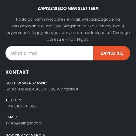
ZAPISZ SIĘ DO NEWSLETTERA
Podając nam swój adres e-mail, wyrażasz zgodę na
otrzymywanie e-maili od Slingshot Polska. Cenimy Twoją
prywatność. Nigdy nie będziemy nikomu udostępniać Twojego
adresu e-mail. Nigdy.
KONTAKT
SKLEP W WARSZAWIE:
Solec 81b lok.A66, 00-382 Warszawa
TELEFON:
+48 510 070 090
EMAIL:
sklep@slingshot.pl
GODZINY OTWARCIA: