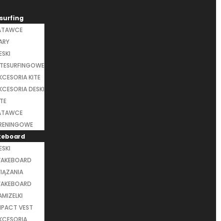
surfing
ATAWCE
ARY
ESKI
ITESURFINGOWE
KCESORIA KITE
KCESORIA DESKI
ITE
ATAWCE
RENINGOWE
eboard
ESKI
AKEBOARD
IĄZANIA
AKEBOARD
AMIZELKI
MPACT VEST
KCESORIA