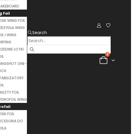
AKEBOARD
 Foil
ESKI WING FOIL
KRZYDŁA WING
Search
OIL I WING
URFING
RZEDNIE LOTKI
0
OIL
LINGSHOT ONE-
OCK
TABILIZATORY
OIL
ASZTY FOIL
YDROFOIL WING
rofoil
ESKI FOIL
KCESORIA DO
OILA