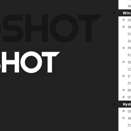
W
Wing
D
S
F
S
P
F
S
L
S
F
M
H
Hyd
D
A
F