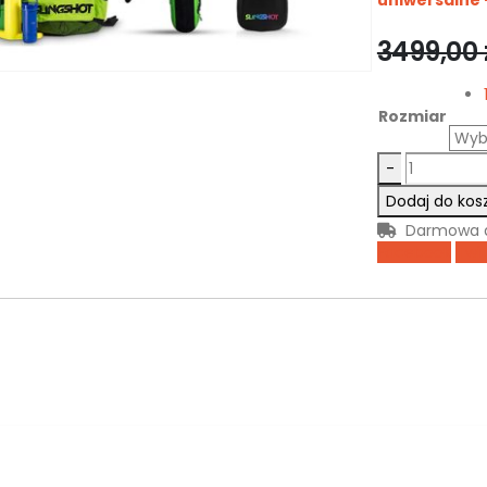
uniwersalne 
3499,00
Rozmiar
-
Dodaj do kos
Darmowa do
Facebook
Twit