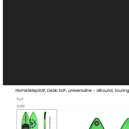
Home
Sklep
SUP
,
Deski SUP
,
uniwersalne - allround
,
touring
hot
sale