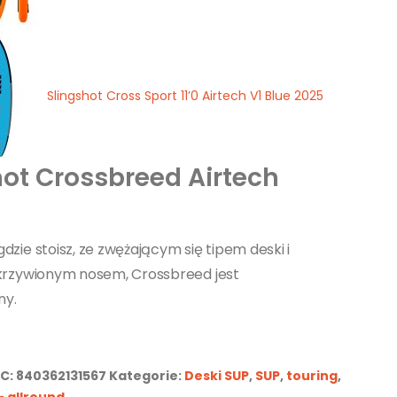
Slingshot Cross Sport 11’0 Airtech V1 Blue 2025
hot Crossbreed Airtech
dzie stoisz, ze zwężającym się tipem deski i
akrzywionym nosem, Crossbreed jest
ny.
PC
:
840362131567
Kategorie:
Deski SUP
,
SUP
,
touring
,