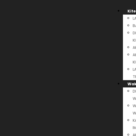
Kite
L
B
D
K
A
A
K
L
T
Wak
D
W
W
W
K
I
A