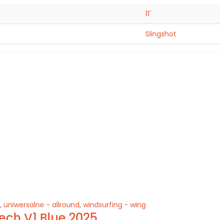
11'
Slingshot
,
uniwersalne - allround
,
windsurfing - wing
tech V1 Blue 2025