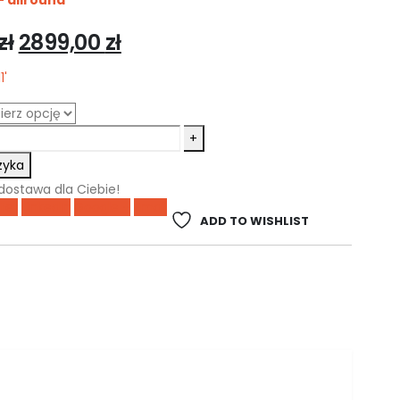
- allround
zł
2899,00
zł
11'
+
zyka
stawa dla Ciebie!
ter
LinkedIn
Google +
Email
ADD TO WISHLIST