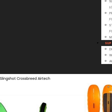
S
L
P
F
S
F
M
SUP
D
W
A
Slingshot Crossbreed Airtech