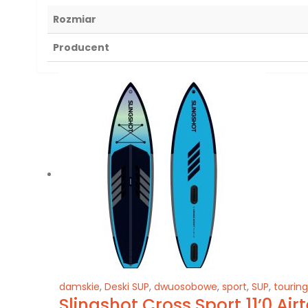
Rozmiar
Producent
damskie
,
Deski SUP
,
dwuosobowe
,
sport
,
SUP
,
touring
Slingshot Cross Sport 11’0 Air