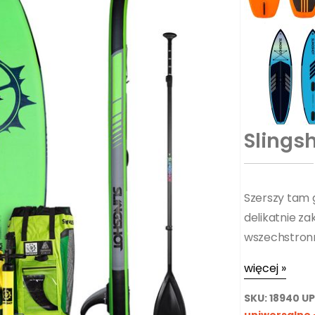
Slings
Szerszy tam g
delikatnie z
wszechstron
więcej »
SKU:
18940
U