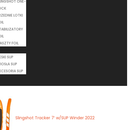
LINGSHOT ONE-
OCK
RZEDNIE LOTKI
OIL
TABILIZATORY
OIL
ASZTY FOIL
ESKI SUP
IOSŁA SUP
KCESORIA SUP
Slingshot Tracker 7′ w/SUP Winder 2022