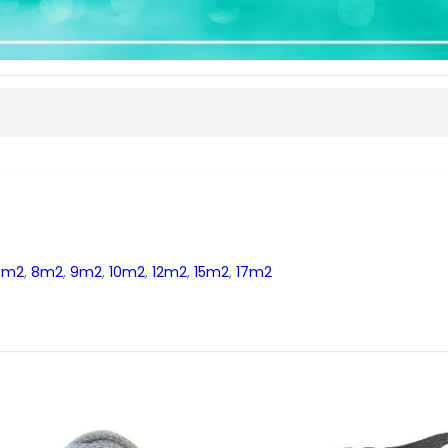
6m2
,
8m2
,
9m2
,
10m2
,
12m2
,
15m2
,
17m2