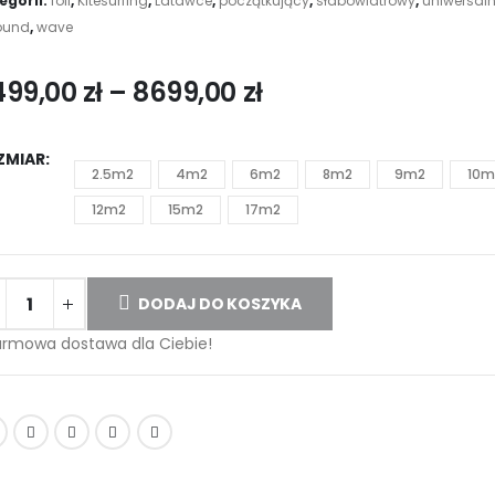
egorii:
foil
,
Kitesurfing
,
Latawce
,
początkujący
,
słabowiatrowy
,
uniwersaln
round
,
wave
499,00
zł
–
8699,00
zł
ZMIAR
2.5m2
4m2
6m2
8m2
9m2
10m
12m2
15m2
17m2
DODAJ DO KOSZYKA
rmowa dostawa dla Ciebie!