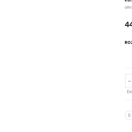
Kat
all
4
RO
Da