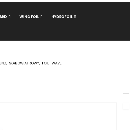
ARD
WING FOIL
HYDROFOIL
UND
,
SŁABOWIATROWY
,
FOIL
,
WAVE