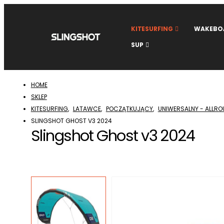
KITESURFING
WAKEBO
SUP
HOME
SKLEP
KITESURFING
,
LATAWCE
,
POCZĄTKUJĄCY
,
UNIWERSALNY - ALLRO
SLINGSHOT GHOST V3 2024
Slingshot Ghost v3 2024