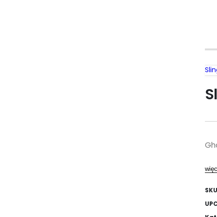
Sli
S
Gho
więc
SKU
UP