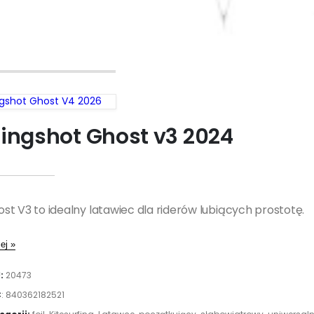
ngshot Ghost V4 2026
lingshot Ghost v3 2024
st V3 to idealny latawiec dla riderów lubiących prostotę.
ej »
:
20473
C
:
840362182521