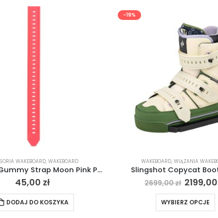
-19%
SORIA WAKEBOARD
,
WAKEBOARD
WAKEBOARD
,
WIĄZANIA WAKEB
Slingshot Gummy Strap Moon Pink Punch – różowe uderzenie 2024
Slingshot Copycat Boo
45,00
zł
2199,0
2699,00
zł
DODAJ DO KOSZYKA
WYBIERZ OPCJE