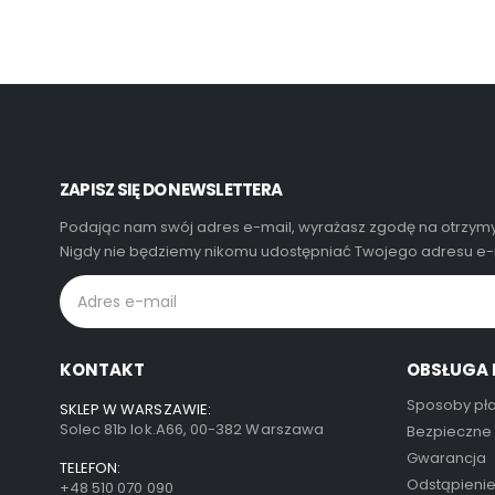
ZAPISZ SIĘ DO NEWSLETTERA
Podając nam swój adres e-mail, wyrażasz zgodę na otrzymy
Nigdy nie będziemy nikomu udostępniać Twojego adresu e-m
KONTAKT
OBSŁUGA 
Sposoby pła
SKLEP W WARSZAWIE:
Solec 81b lok.A66, 00-382 Warszawa
Bezpieczne
Gwarancja
TELEFON:
Odstąpieni
+48 510 070 090