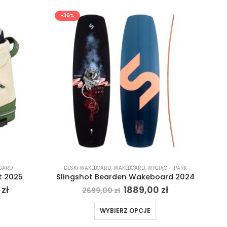
-30%
OARD
DESKI WAKEBOARD
,
WAKEBOARD
,
WYCIĄG - PARK
t 2025
Slingshot Bearden Wakeboard 2024
0
zł
1889,00
zł
2699,00
zł
WYBIERZ OPCJE