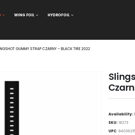
D
WING FOIL
HYDROFOIL
INGSHOT GUMMY STRAP CZARNY – BLACK TIRE 2022
Sling
Czarn
Availability:
SKU:
18273
UPC
:
84036215