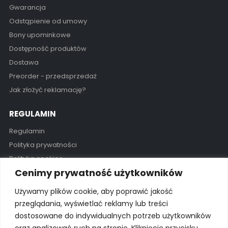
Gwarancja
Odstąpienie od umowy
Bony upominkowe
Dostępność produktów
Dostawa
Preorder - przedsprzedaż
Jak złożyć reklamację?
REGULAMIN
Regulamin
Polityka prywatności
Polityka cookies
Cenimy prywatność użytkowników
GODZINY OTWARCIA
Używamy plików cookie, aby poprawić jakość
Pon - Pią / 11:00 - 19:00
przeglądania, wyświetlać reklamy lub treści
dostosowane do indywidualnych potrzeb użytkowników
Kontakt
oraz analizować ruch na stronie. Kliknięcie przycisku