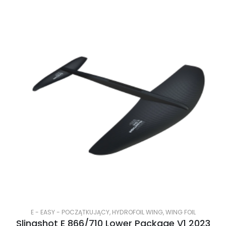
E - EASY - POCZĄTKUJĄCY
,
HYDROFOIL WING
,
WING FOIL
Slingshot E 866/710 Lower Package V1 2023