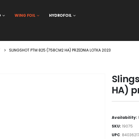
D
WING FOIL
HYDROFOIL
T
SLINGSHOT PTM 825 (758CM2 HA) PRZEDNIA LOTKA 2023
Sling
HA) p
Availability:
SKU:
19075
UPC
:
8403621