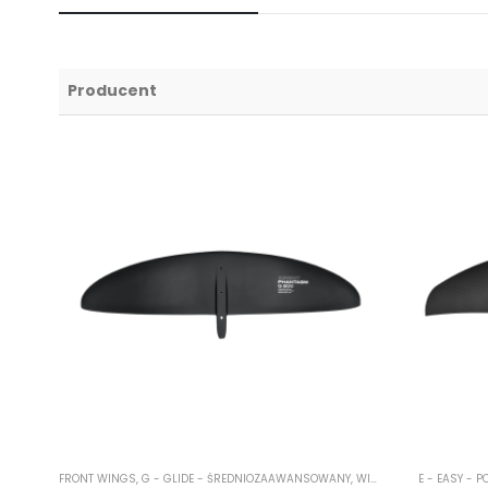
Producent
FRONT WINGS
,
G - GLIDE - ŚREDNIOZAAWANSOWANY
,
WING FOIL
E - EASY - 