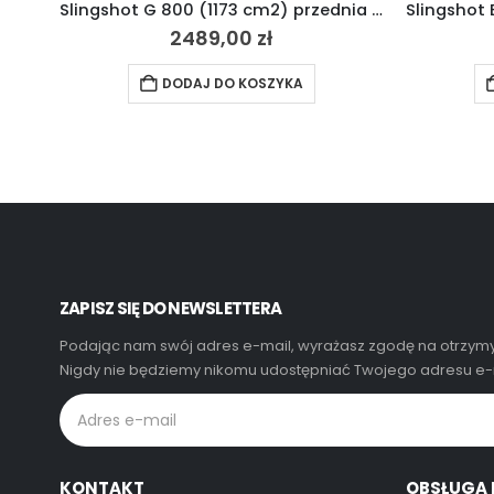
Slingshot G 800 (1173 cm2) przednia lotka 2023
2489,00
zł
DODAJ DO KOSZYKA
ZAPISZ SIĘ DO NEWSLETTERA
Podając nam swój adres e-mail, wyrażasz zgodę na otrzymy
Nigdy nie będziemy nikomu udostępniać Twojego adresu e-m
KONTAKT
OBSŁUGA 