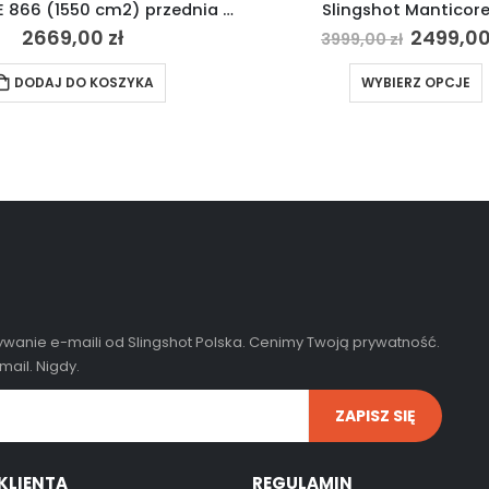
Slingshot E 866 (1550 cm2) przednia lotka 2023
Slingshot Manticore
2669,00
zł
2499,0
3999,00
zł
DODAJ DO KOSZYKA
WYBIERZ OPCJE
wanie e-maili od Slingshot Polska. Cenimy Twoją prywatność.
ail. Nigdy.
KLIENTA
REGULAMIN