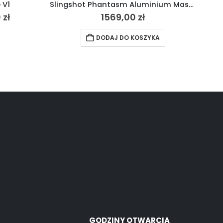
 V1
Slingshot Phantasm Aluminium Mast 92cm (36.2″) V1 2022
0
zł
1569,00
zł
DODAJ DO KOSZYKA
GODZINY OTWARCIA