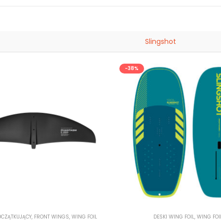
Slingshot
-38%
POCZĄTKUJĄCY
,
FRONT WINGS
,
WING FOIL
DESKI WING FOIL
,
WING FOI