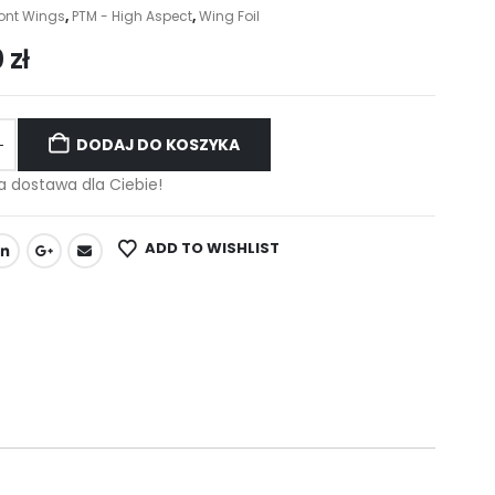
ont Wings
,
PTM - High Aspect
,
Wing Foil
0
zł
DODAJ DO KOSZYKA
dostawa dla Ciebie!
ADD TO WISHLIST