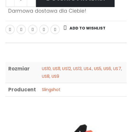
Darmowa dostawa dla Ciebie!
ADD TO WISHLIST
Rozmiar
US10
,
US11
,
US12
,
US13
,
US4
,
US5
,
US6
,
US7
,
US8
,
US9
Producent
Slingshot