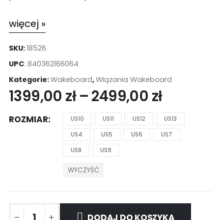
więcej »
SKU:
18526
UPC
:
840362166064
Kategorie:
Wakeboard
,
Wiązania Wakeboard
1399,00
zł
–
2499,00
zł
ROZMIAR
US10
US11
US12
US13
US4
US5
US6
US7
US8
US9
WYCZYŚĆ
DODAJ DO KOSZYKA