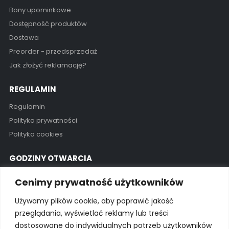
Bony upominkowe
Dostępność produktów
Dostawa
Preorder - przedsprzedaż
Jak złożyć reklamację?
REGULAMIN
Regulamin
Polityka prywatności
Polityka cookies
GODZINY OTWARCIA
Pon - Pią / 11:00 - 19:00
Cenimy prywatność użytkowników
Kontakt
Używamy plików cookie, aby poprawić jakość
przeglądania, wyświetlać reklamy lub treści
dostosowane do indywidualnych potrzeb użytkowników