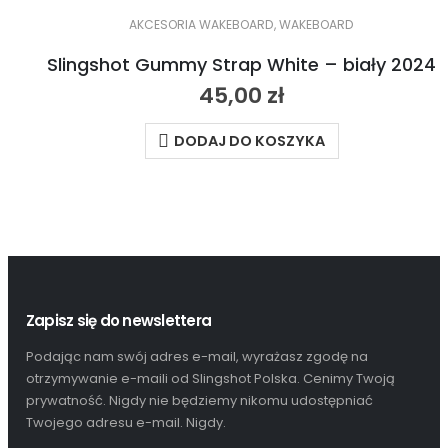
AKCESORIA WAKEBOARD
,
WAKEBOARD
Slingshot Gummy Strap White – biały 2024
45,00
zł
DODAJ DO KOSZYKA
Zapisz się do newslettera
Podając nam swój adres e-mail, wyrażasz zgodę na
otrzymywanie e-maili od Slingshot Polska. Cenimy Twoją
prywatność. Nigdy nie będziemy nikomu udostępniać
Twojego adresu e-mail. Nigdy.