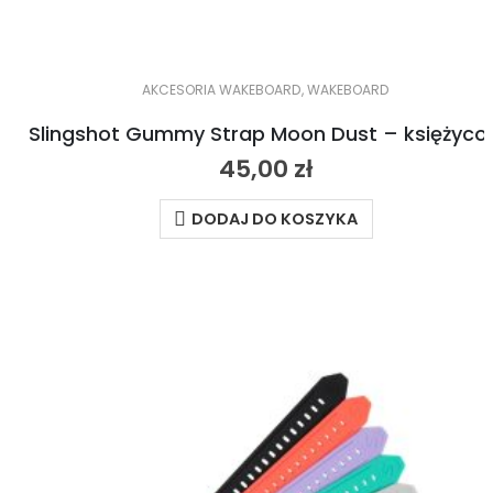
AKCESORIA WAKEBOARD
,
WAKEBOARD
Slingshot Gummy Stra
45,00
zł
DODAJ DO KOSZYKA