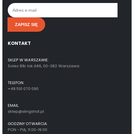
KONTAKT
SKLEP W WARSZAWIE:
Solec 81b lok.A66, 00-382 Warszawa
TELEFON:
+48 510 070 090
EMAIL:
sklep@slingshot.pl
GODZINY OTWARCIA:
PON - PIĄ: 11:00-19:00