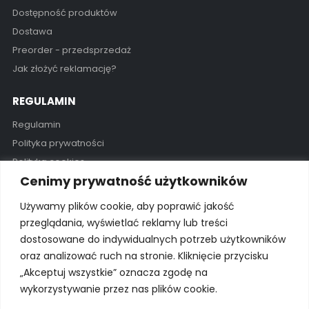
Dostępność produktów
Dostawa
Preorder - przedsprzedaż
Jak złożyć reklamację?
REGULAMIN
Regulamin
Polityka prywatności
Polityka cookies
Cenimy prywatność użytkowników
GODZINY OTWARCIA
Używamy plików cookie, aby poprawić jakość
Pon - Pią / 11:00 - 19:00
przeglądania, wyświetlać reklamy lub treści
dostosowane do indywidualnych potrzeb użytkowników
Kontakt
oraz analizować ruch na stronie. Kliknięcie przycisku
„Akceptuj wszystkie” oznacza zgodę na
wykorzystywanie przez nas plików cookie.
© 2025 Wszelkie prawa zastrzeżone Wyłączny importer na