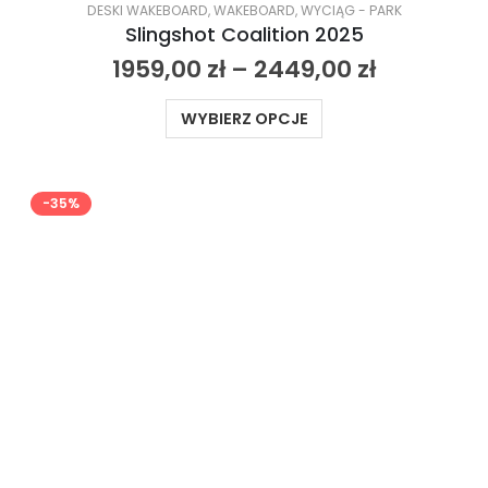
DESKI WAKEBOARD
,
WAKEBOARD
,
WYCIĄG - PARK
Slingshot Coalition 2025
1959,00
zł
–
2449,00
zł
WYBIERZ OPCJE
-35%