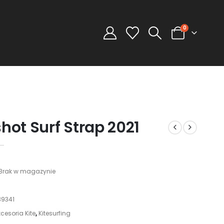
0
hot Surf Strap 2021
Brak w magazynie
39341
cesoria Kite
,
Kitesurfing