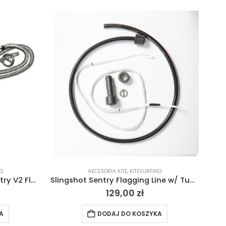
NG
AKCESORIA KITE
,
KITESURFING
Slingshot Linka Safety – Sentry V2 Flagging Line Only
Slingshot Sentry Flagging Line w/ Tube
129,00
zł
A
DODAJ DO KOSZYKA