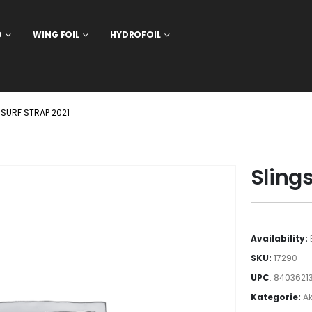
D
WING FOIL
HYDROFOIL
SURF STRAP 2021
Slings
Availability:
SKU:
17290
UPC
:
8403621
Kategorie:
Ak