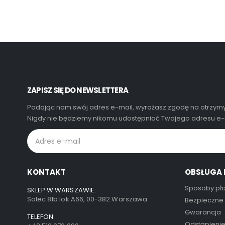
ZAPISZ SIĘ DO NEWSLETTERA
Podając nam swój adres e-mail, wyrażasz zgodę na otrzymy
Nigdy nie będziemy nikomu udostępniać Twojego adresu e-m
KONTAKT
OBSŁUGA 
Sposoby pła
SKLEP W WARSZAWIE:
Solec 81b lok.A66, 00-382 Warszawa
Bezpieczne
Gwarancja
TELEFON:
Odstąpieni