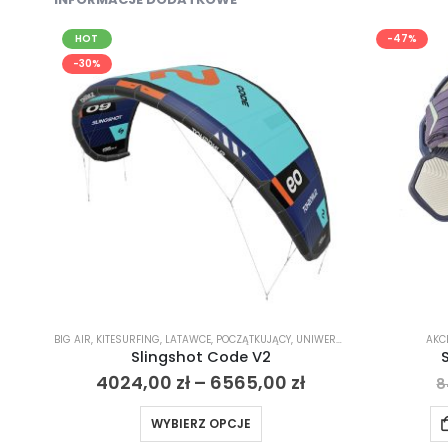
HOT
-47%
-30%
BIG AIR
,
KITESURFING
,
LATAWCE
,
POCZĄTKUJĄCY
,
UNIWERSALNY - ALLROUND
AKCE
Slingshot Code V2
4024,00
zł
–
6565,00
zł
8
WYBIERZ OPCJE