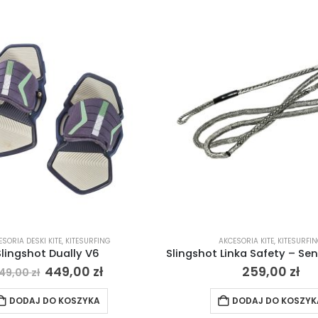
SORIA DESKI KITE
,
KITESURFING
AKCESORIA KITE
,
KITESURFI
Slingshot Dually V6
449,00
zł
259,00
zł
49,00
zł
DODAJ DO KOSZYKA
DODAJ DO KOSZYK