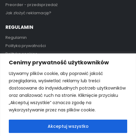
Preorder - przedsprzedaż
Jak złożyć reklamację?
REGULAMIN
Regulamin
Polityka prywatności
Polityka cookies
Cenimy prywatność użytkowników
GODZINY OTWARCIA
Używamy plików cookie, aby poprawić jakość
Pon - Pią / 11:00 - 19:00
przeglądania, wyświetlać reklamy lub treści
dostosowane do indywidualnych potrzeb użytkowników
Kontakt
oraz analizować ruch na stronie. Kliknięcie przycisku
„Akceptuj wszystkie” oznacza zgodę na
wykorzystywanie przez nas plików cookie.
© 2025 Wszelkie prawa zastrzeżone Wyłączny importer na
Polskę: proSurf Paweł Giżowski
Akceptuj wszystko