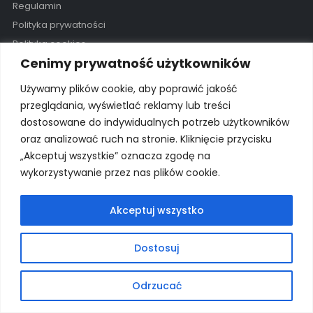
Regulamin
Polityka prywatności
Polityka cookies
Cenimy prywatność użytkowników
GODZINY OTWARCIA
Używamy plików cookie, aby poprawić jakość
Pon - Pią / 11:00 - 19:00
przeglądania, wyświetlać reklamy lub treści
dostosowane do indywidualnych potrzeb użytkowników
Kontakt
oraz analizować ruch na stronie. Kliknięcie przycisku
„Akceptuj wszystkie” oznacza zgodę na
wykorzystywanie przez nas plików cookie.
© 2025 Wszelkie prawa zastrzeżone Wyłączny importer na
Polskę: proSurf Paweł Giżowski
Akceptuj wszystko
Dostosuj
Odrzucać