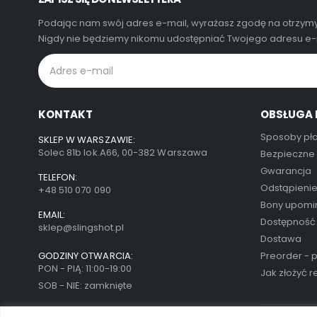
Podając nam swój adres e-mail, wyrażasz zgodę na otrzymy
Nigdy nie będziemy nikomu udostępniać Twojego adresu e-m
KONTAKT
OBSŁUGA 
Sposoby pła
SKLEP W WARSZAWIE:
Solec 81b lok.A66, 00-382 Warszawa
Bezpieczne
Gwarancja
TELEFON:
Odstąpieni
+48 510 070 090
Bony upom
EMAIL:
Dostępność
sklep@slingshot.pl
Dostawa
GODZINY OTWARCIA:
Preorder - 
PON - PIĄ: 11:00-19:00
Jak złożyć 
SOB - NIE: zamknięte