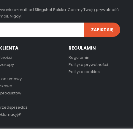
wanie e-maili od Slingshot Polska. Cenimy Twoją prywatność.
ail. Nigdy.
KLIENTA
REGULAMIN
tności
Regulamin
 zakupy
Polityka prywatności
Polityka cookies
e od umowy
inkowe
 produktów
przedsprzedaż
reklamację?