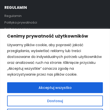
REGULAMIN
Regulamin
Polityka prywatności
Polityka cookies
Cenimy prywatność użytkowników
GODZINY OTWARCIA
Używamy plików cookie, aby poprawić jakość
Pon - Pią / 11:00 - 19:00
przeglądania, wyświetlać reklamy lub treści
dostosowane do indywidualnych potrzeb użytkowników
Kontakt
oraz analizować ruch na stronie. Kliknięcie przycisku
„Akceptuj wszystkie” oznacza zgodę na
wykorzystywanie przez nas plików cookie.
© 2025 Wszelkie prawa zastrzeżone Wyłączny importer na
Polskę: proSurf Paweł Giżowski
Akceptuj wszystko
Dostosuj