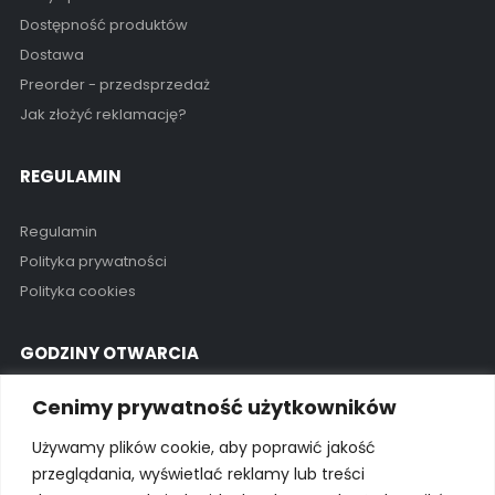
Dostępność produktów
Dostawa
Preorder - przedsprzedaż
Jak złożyć reklamację?
REGULAMIN
Regulamin
Polityka prywatności
Polityka cookies
GODZINY OTWARCIA
Cenimy prywatność użytkowników
Pon - Pią / 11:00 - 19:00
Używamy plików cookie, aby poprawić jakość
Kontakt
przeglądania, wyświetlać reklamy lub treści