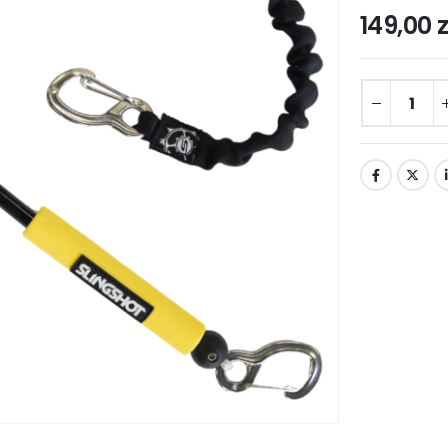
149,00
z