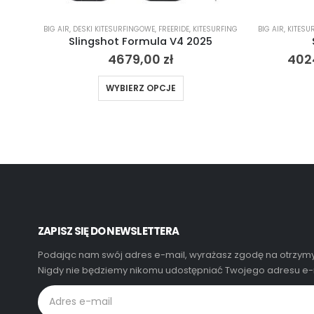
BIG AIR
,
DESKI KITESURFINGOWE
,
FREERIDE
,
KITESURFING
BIG AIR
,
KITESU
Slingshot Formula V4 2025
4679,00
zł
402
WYBIERZ OPCJE
ZAPISZ SIĘ DO NEWSLETTERA
Podając nam swój adres e-mail, wyrażasz zgodę na otrzymy
Nigdy nie będziemy nikomu udostępniać Twojego adresu e-m