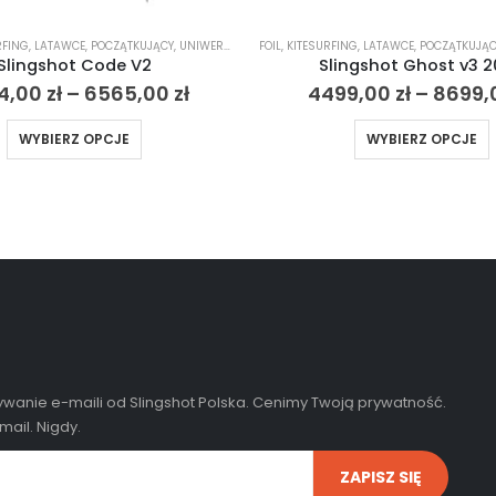
RFING
,
LATAWCE
,
POCZĄTKUJĄCY
,
UNIWERSALNY - ALLROUND
FOIL
,
KITESURFING
,
LATAWCE
,
POCZĄTKUJĄC
Slingshot Code V2
Slingshot Ghost v3 
4,00
zł
–
6565,00
zł
4499,00
zł
–
8699,
WYBIERZ OPCJE
WYBIERZ OPCJE
wanie e-maili od Slingshot Polska. Cenimy Twoją prywatność.
ail. Nigdy.