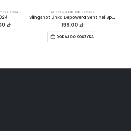
Y
,
SŁABOWIATROWY
,
UNIWERSALNY - ALLROUND
AKCESORIA KITE
,
WAVE
,
KITESURFING
2024
Slingshot Linka Depowera Sentinel Spectra trim rope
00
zł
199,00
zł
DODAJ DO KOSZYKA