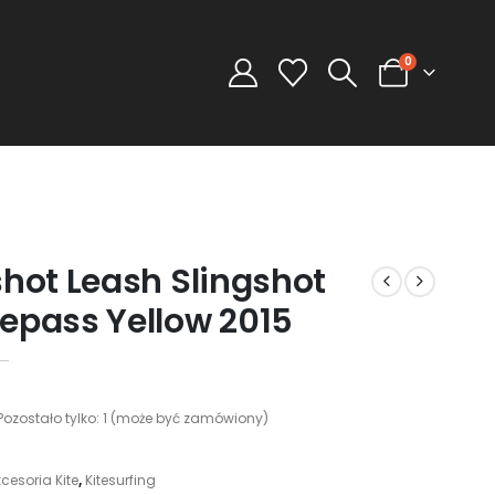
0
shot Leash Slingshot
epass Yellow 2015
Pozostało tylko: 1 (może być zamówiony)
cesoria Kite
,
Kitesurfing