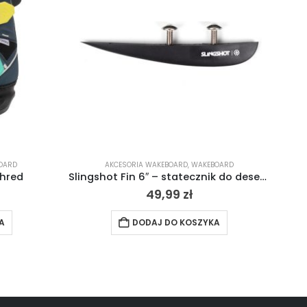
OARD
AKCESORIA WAKEBOARD
,
WAKEBOARD
Shred
Slingshot Fin 6″ – statecznik do desek wakeboardowych Slingshota 2021
49,99
zł
A
DODAJ DO KOSZYKA