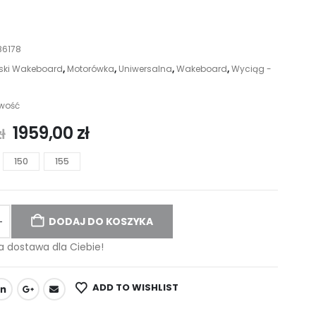
86178
ski Wakeboard
,
Motorówka
,
Uniwersalna
,
Wakeboard
,
Wyciąg -
wość
1959,00
zł
zł
150
155
DODAJ DO KOSZYKA
dostawa dla Ciebie!
ADD TO WISHLIST