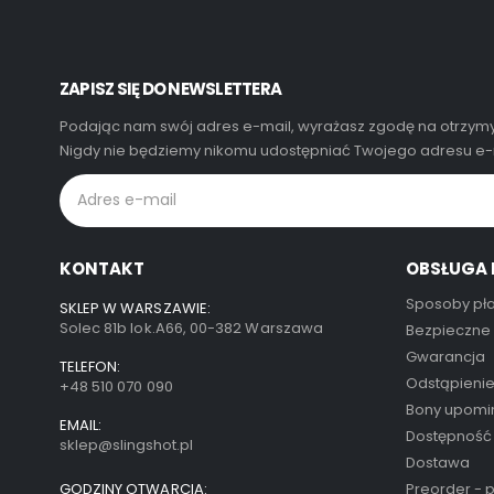
ZAPISZ SIĘ DO NEWSLETTERA
Podając nam swój adres e-mail, wyrażasz zgodę na otrzymy
Nigdy nie będziemy nikomu udostępniać Twojego adresu e-m
KONTAKT
OBSŁUGA 
Sposoby pła
SKLEP W WARSZAWIE:
Solec 81b lok.A66, 00-382 Warszawa
Bezpieczne
Gwarancja
TELEFON:
Odstąpieni
+48 510 070 090
Bony upom
EMAIL:
Dostępność
sklep@slingshot.pl
Dostawa
GODZINY OTWARCIA:
Preorder - 