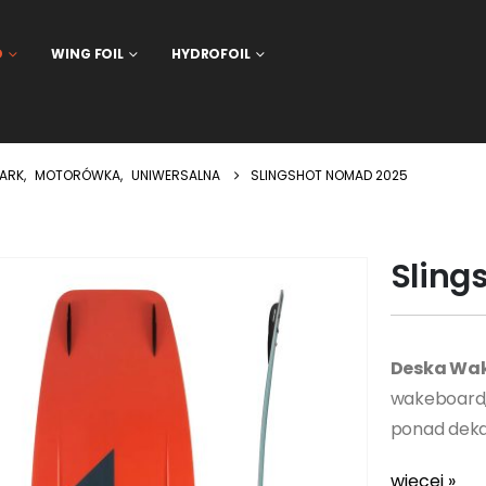
D
WING FOIL
HYDROFOIL
PARK
,
MOTORÓWKA
,
UNIWERSALNA
SLINGSHOT NOMAD 2025
Sling
Deska Wak
wakeboard,
ponad deka
więcej »