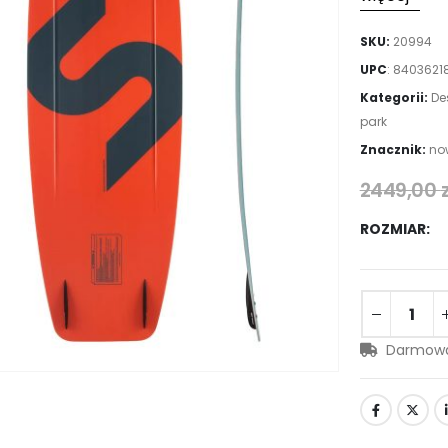
SKU:
20994
UPC
:
8403621
Kategorii:
De
park
Znacznik:
no
2449,00
ROZMIAR
Darmowa 