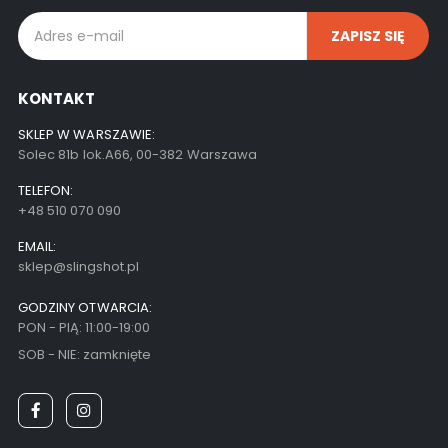
KONTAKT
SKLEP W WARSZAWIE:
Solec 81b lok.A66, 00-382 Warszawa
TELEFON:
+48 510 070 090
EMAIL:
sklep@slingshot.pl
GODZINY OTWARCIA:
PON - PIĄ: 11:00-19:00
SOB - NIE: zamknięte