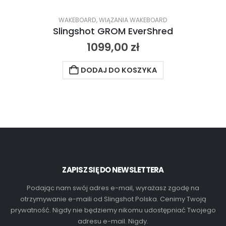
WAKEBOARD
,
WIĄZANIA WAKEBOARD
Slingshot GROM EverShred
1099,00
zł
DODAJ DO KOSZYKA
ZAPISZ SIĘ DO NEWSLETTERA
Podając nam swój adres e-mail, wyrażasz zgodę na
otrzymywanie e-maili od Slingshot Polska. Cenimy Twoją
prywatność. Nigdy nie będziemy nikomu udostępniać Twojego
adresu e-mail. Nigdy.