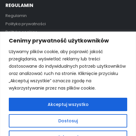
REGULAMIN
Regulamin
Polityka prywatności
Polityka cookies
Cenimy prywatność użytkowników
GODZINY OTWARCIA
Używamy plików cookie, aby poprawić jakość
Pon - Pią / 11:00 - 19:00
przeglądania, wyświetlać reklamy lub treści
dostosowane do indywidualnych potrzeb użytkowników
Kontakt
oraz analizować ruch na stronie. Kliknięcie przycisku
„Akceptuj wszystkie” oznacza zgodę na
wykorzystywanie przez nas plików cookie.
© 2025 Wszelkie prawa zastrzeżone Wyłączny importer na
Polskę: proSurf Paweł Giżowski
Akceptuj wszystko
Dostosuj