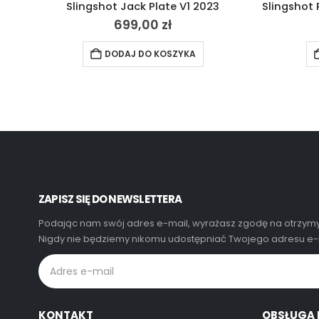
Slingshot Jack Plate V1 2023
699,00
zł
DODAJ DO KOSZYKA
ZAPISZ SIĘ DO NEWSLETTERA
Podając nam swój adres e-mail, wyrażasz zgodę na otrzymy
Nigdy nie będziemy nikomu udostępniać Twojego adresu e-m
KONTAKT
OBSŁUGA 