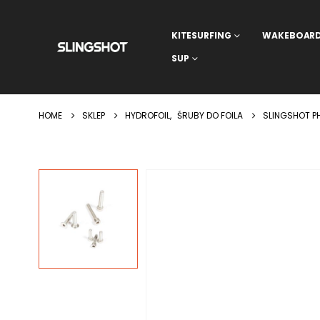
KITESURFING
WAKEBOAR
SUP
HOME
SKLEP
HYDROFOIL
,
ŚRUBY DO FOILA
SLINGSHOT P