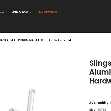
D
WING FOIL
HYDROFOIL
HANTASM ALUMINUM MAST FOOT HARDWARE 2024
Sling
Alumi
Hardw
Availability:
SKU:
20781