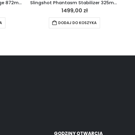
Slingshot Phantasm Fuselage 872mm 2023
Slingshot Phantasm Stabilizer 325mm 2022
1499,00
zł
A
DODAJ DO KOSZYKA
GODZINY OTWARCIA