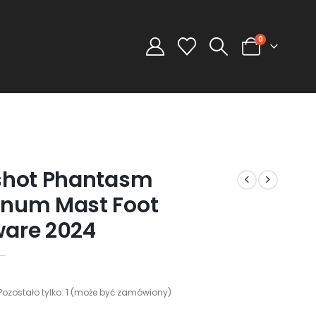
0
shot Phantasm
num Mast Foot
are 2024
Pozostało tylko: 1 (może być zamówiony)