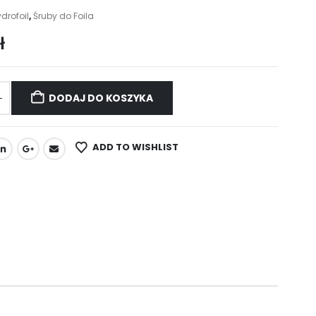
drofoil
,
Śruby do Foila
ł
DODAJ DO KOSZYKA
ADD TO WISHLIST