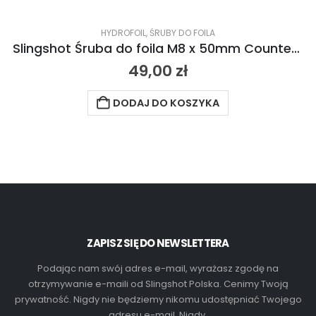
HYDROFOIL
,
ŚRUBY DO FOILA
Slingshot Śruba do foila M8 x 50mm Countersunk 2021
49,00
zł
DODAJ DO KOSZYKA
ZAPISZ SIĘ DO NEWSLETTERA
Podając nam swój adres e-mail, wyrażasz zgodę na
otrzymywanie e-maili od Slingshot Polska. Cenimy Twoją
prywatność. Nigdy nie będziemy nikomu udostępniać Twojego
adresu e-mail. Nigdy.