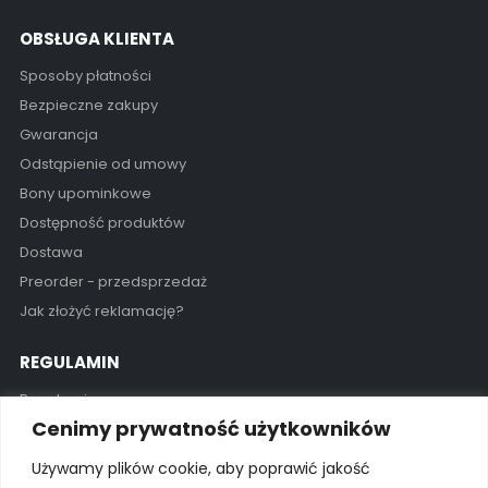
OBSŁUGA KLIENTA
Sposoby płatności
Bezpieczne zakupy
Gwarancja
Odstąpienie od umowy
Bony upominkowe
Dostępność produktów
Dostawa
Preorder - przedsprzedaż
Jak złożyć reklamację?
REGULAMIN
Regulamin
Cenimy prywatność użytkowników
Polityka prywatności
Polityka cookies
Używamy plików cookie, aby poprawić jakość