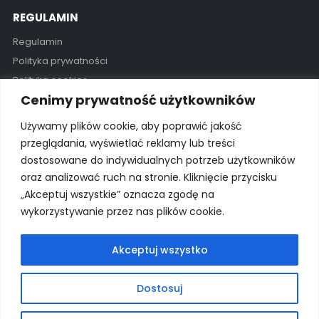
REGULAMIN
Regulamin
Polityka prywatności
Polityka cookies
Cenimy prywatność użytkowników
GODZINY OTWARCIA
Używamy plików cookie, aby poprawić jakość
Pon - Pią / 11:00 - 19:00
przeglądania, wyświetlać reklamy lub treści
dostosowane do indywidualnych potrzeb użytkowników
Kontakt
oraz analizować ruch na stronie. Kliknięcie przycisku
„Akceptuj wszystkie” oznacza zgodę na
wykorzystywanie przez nas plików cookie.
© 2025 Wszelkie prawa zastrzeżone Wyłączny importer na
Polskę: proSurf Paweł Giżowski
Akceptuj wszystko
Dostosuj