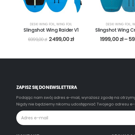
DESKI WING FOIL
,
WING FOIL
DESKI WING FOIL
,
W
Slingshot Wing Raider V1
Slingshot Wing Cr
2499,00
zł
1999,00
zł
–
59
6999,00
zł
ZAPISZ SIĘ DO NEWSLETTERA
Podając nam swój adres e-mail, wyrażasz zgodę na otrzymy
Nigdy nie będziemy nikomu udostępniać Twojego adresu e-m