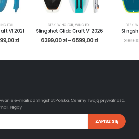
ING FOIL
DESKI WING FOIL
,
WING FOIL
DESKI W
aft V1 2021
Slingshot Glide Craft V1 2026
Slingsh
99,00
zł
6399,00
zł
–
6599,00
zł
3999,0
wanie e-maili od Slingshot Polska. Cenimy Twoją prywatność.
ail. Nigdy.