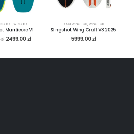
ING FOIL
,
WING FOIL
DESKI WING FOIL
,
WING FOIL
ot Manticore V1
Slingshot Wing Craft V3 2025
2499,00
zł
5999,00
zł
0
zł