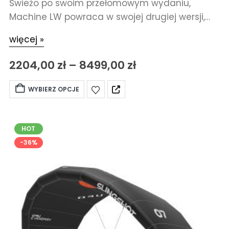
Świeżo po swoim przełomowym wydaniu,
Machine LW powraca w swojej drugiej wersji,
jeszcze lżejszej i bardziej zoptymalizowanej, aby
więcej »
jeszcze bardziej popchnąć jazdę przy słabym
wietrze.
2204,00
zł
–
8499,00
zł
WYBIERZ OPCJE
HOT
-36%