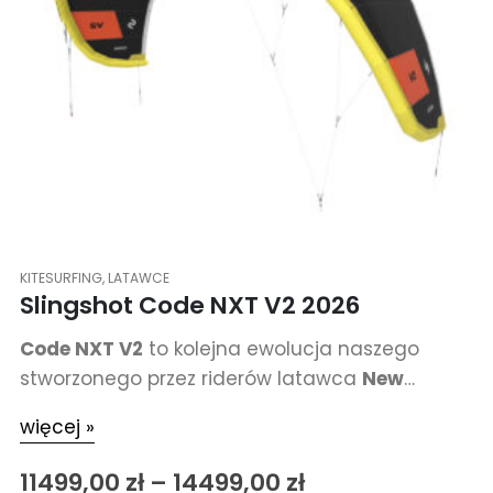
KITESURFING
,
LATAWCE
Slingshot Code NXT V2 2026
Code NXT V2
to kolejna ewolucja naszego
stworzonego przez riderów latawca
New
School Big Air
.
więcej »
11499,00
zł
–
14499,00
zł