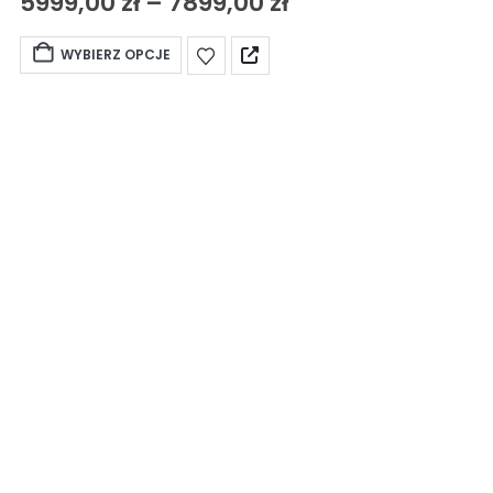
5999,00
zł
–
7899,00
zł
WYBIERZ OPCJE