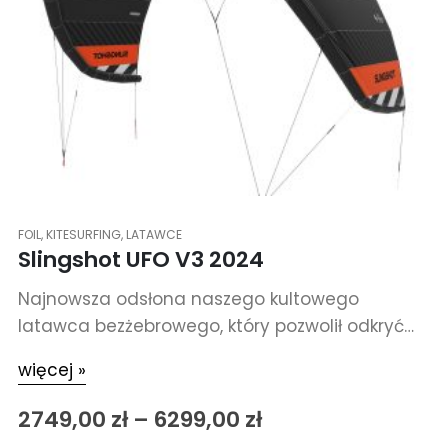
FOIL
,
KITESURFING
,
LATAWCE
Slingshot UFO V3 2024
Najnowsza odsłona naszego kultowego
latawca bezżebrowego, który pozwolił odkryć
nowe pokłady fun'u dla tysięcy kitefoilerów na
więcej »
całym świecie.
2749,00
zł
–
6299,00
zł