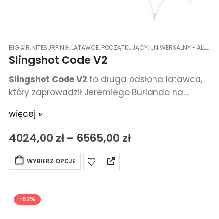
BIG AIR
,
KITESURFING
,
LATAWCE
,
POCZĄTKUJĄCY
,
UNIWERSALNY - ALLROUND
Slingshot Code V2
Slingshot Code V2
to druga odsłona latawca,
który zaprowadził Jeremiego Burlando na
najwyższe stopnie podium w zawodach Big Air.
więcej »
4024,00
zł
–
6565,00
zł
WYBIERZ OPCJE
-62%