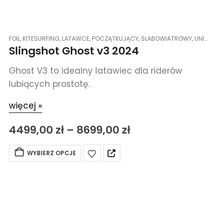
FOIL
,
KITESURFING
,
LATAWCE
,
POCZĄTKUJĄCY
,
SŁABOWIATROWY
,
UNIWERSALNY - ALLROUND
Slingshot Ghost v3 2024
Ghost V3 to idealny latawiec dla riderów
lubiących prostotę.
więcej »
4499,00
zł
–
8699,00
zł
WYBIERZ OPCJE