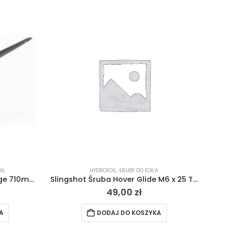
IL
HYDROFOIL
,
ŚRUBY DO FOILA
Slingshot Phantasm Fuselage 710mm 2023
Slingshot Śruba Hover Glide M6 x 25 Titanium Bolt (Tapered) 2020
49,00
zł
A
DODAJ DO KOSZYKA