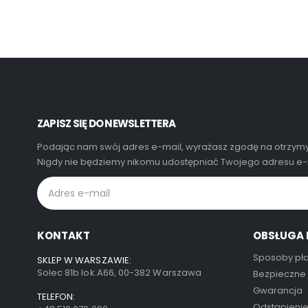
ZAPISZ SIĘ DO NEWSLETTERA
Podając nam swój adres e-mail, wyrażasz zgodę na otrzymy
Nigdy nie będziemy nikomu udostępniać Twojego adresu e-m
KONTAKT
OBSŁUGA 
Sposoby pła
SKLEP W WARSZAWIE:
Solec 81b lok.A66, 00-382 Warszawa
Bezpieczne
Gwarancja
TELEFON:
Odstąpieni