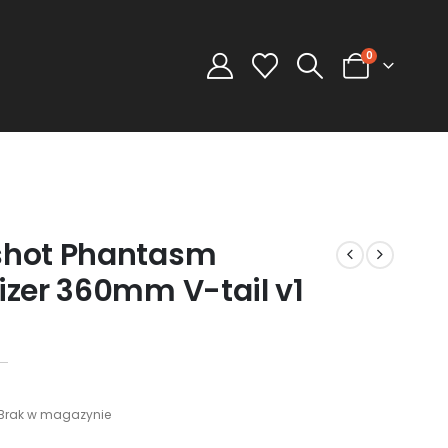
0
shot Phantasm
lizer 360mm V-tail v1
Brak w magazynie