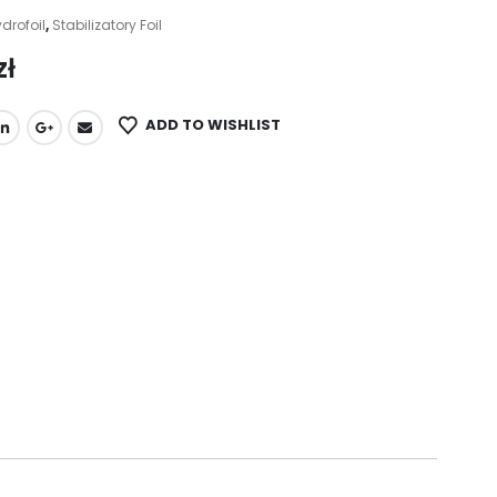
drofoil
,
Stabilizatory Foil
zł
ADD TO WISHLIST