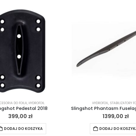
CESORIA DO FOILA
,
HYDROFOIL
HYDROFOIL
,
STABILIZATORY FO
ingshot Pedestal 2018
399,00
zł
1399,00
zł
DODAJ DO KOSZYKA
DODAJ DO KOSZYK