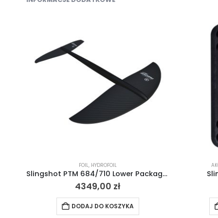
FOIL
,
HYDROFOIL
AK
Slingshot PTM 684/710 Lower Package V1 2022
Sl
4349,00
zł
DODAJ DO KOSZYKA