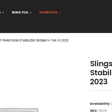
D
WING FOIL
HYDROFOIL
T PHANTASM STABILIZER 360MM V-TAIL V1 2023
Sling
Stabi
2023
Availability:
SKU:
19523